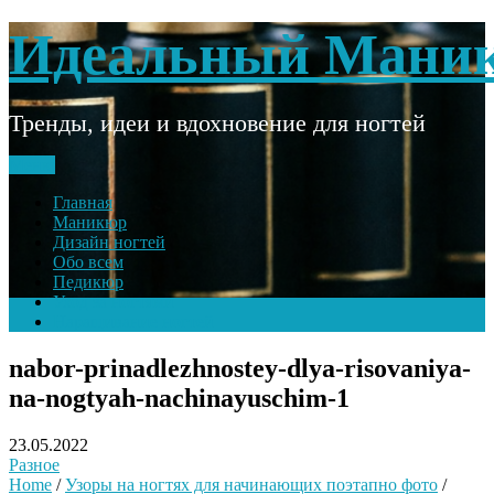
Skip
Идеальный Мани
to
content
Тренды, идеи и вдохновение для ногтей
Меню
Главная
Маникюр
Дизайн ногтей
Обо всем
Педикюр
Уход за ногтями
Наращивание ногтей
nabor-prinadlezhnostey-dlya-risovaniya-
na-nogtyah-nachinayuschim-1
23.05.2022
Разное
Home
/
Узоры на ногтях для начинающих поэтапно фото
/